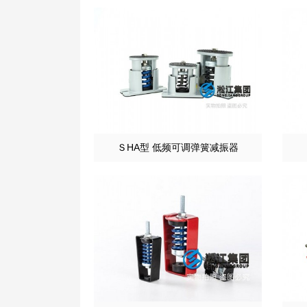
ＳHA型 低频可调弹簧减振器