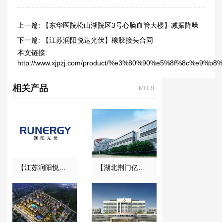
上一篇:
【东华医院松山湖院区3号心脑血管大楼】减振降噪
合同
下一篇:
【江苏润阳悦达光伏】橡胶接头合同
本文链接:
http://www.xjpzj.com/product/%e3%80%90%e5%8f%8c
相关产品
MORE
【江苏润阳悦达光伏】橡胶接头合同
【湖北荆门亿纬创能锂电池BM项目】弹簧减震器合同