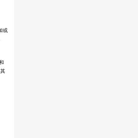
加或
弹
和
解其