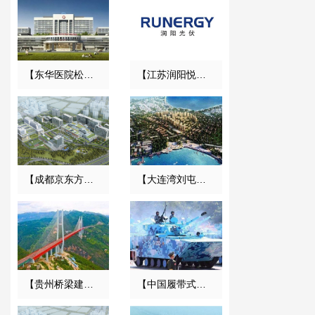
【东华医院松山湖院区3号心脑血管大楼】减振降噪合同
【江苏润阳悦达光伏】橡胶接头合同
【成都京东方医院项目】双球橡胶接头合同
【大连湾刘屯旧区改造项目】变压器减震器合同
【贵州桥梁建设集团1029工程项目】橡胶接头合同
【中国履带式两栖装甲车辆项目】橡胶接头合同