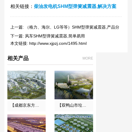
相关链接：
柴油发电机SHM型弹簧减震器,解决方案
上一篇:
（格力、海尔、LG等等）SHM型弹簧减震器,产品分
析
下一篇:
风车SHM型弹簧减震器,简单易用
本文链接:
http://www.xjpzj.com/1495.html
相关产品
MORE
【成都京东方医院项目】双球橡胶接头合同
【双鸭山市垃圾焚烧发电项目】减振器合同