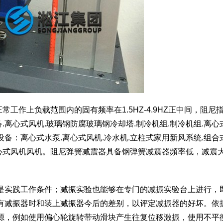
正常工作上负载范围内的固有频率在1.5HZ-4.9HZ正中间，阻尼
备.离心式风机.玻璃钢防腐玻璃钢冷却塔.制冷机组.制冷机组.离心
备：离心式水泵.离心式风机.冷水机.立柱式家用新风系统.组合
离心式风机风机。阻尼弹簧减震器具备钢弹簧减震器頻率低，减震
是实践工作条件；减振实验也能够在专门的减振实验台上进行，
有减振器时和装上减振器今后的差别，以评定减振器的好坏。依
源，例如使用偏心轮旋转带动滑块产生往复位移激振，使用不平