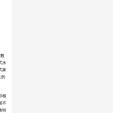
指数
式水
式家
大的
即模
据不
衡转