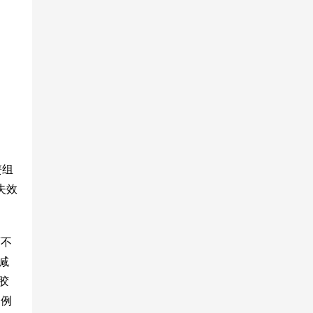
簧组
失效
面不
减
胶
 例